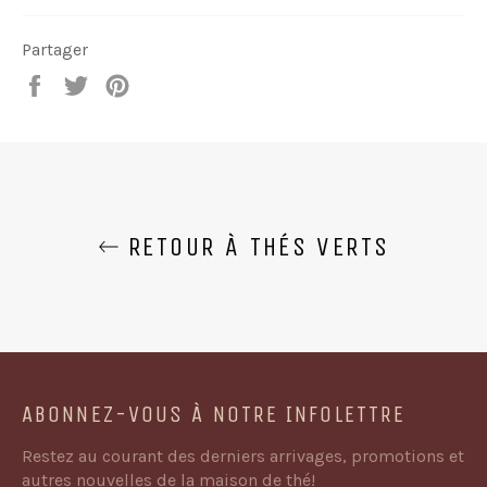
Partager
Partager
Tweeter
Épingler
sur
sur
sur
Facebook
Twitter
Pinterest
RETOUR À THÉS VERTS
ABONNEZ-VOUS À NOTRE INFOLETTRE
Restez au courant des derniers arrivages, promotions et
autres nouvelles de la maison de thé!