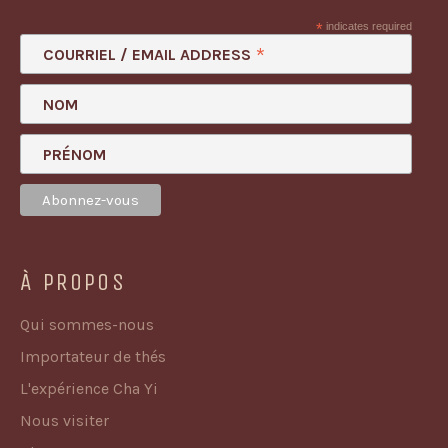
*
indicates required
*
COURRIEL / EMAIL ADDRESS
NOM
PRÉNOM
À PROPOS
Qui sommes-nous
Importateur de thés
L'expérience Cha Yi
Nous visiter