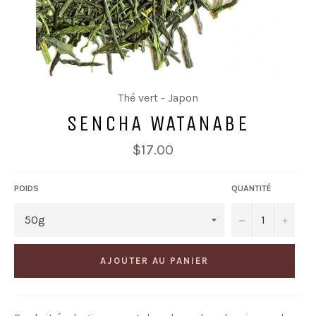
Thé vert - Japon
SENCHA WATANABE
Prix
$17.00
régulier
POIDS
QUANTITÉ
−
+
AJOUTER AU PANIER