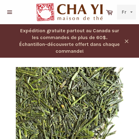
Passer
au
Panier
contenu
Navigation
Expédition gratuite partout au Canada sur
les commandes de plus de 60$.
Échantillon-découverte offert dans chaque
Ferm
commande!