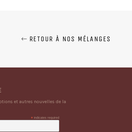
RETOUR À NOS MÉLANGES
E
tions et autres nouvelles de la
*
indicates required