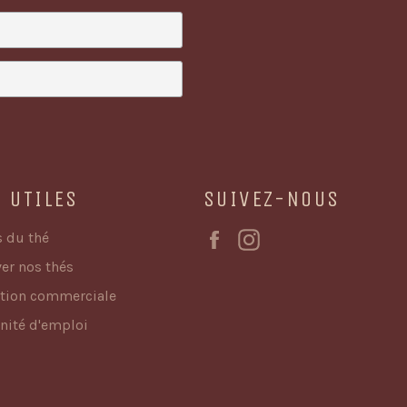
S UTILES
SUIVEZ-NOUS
Facebook
Instagram
s du thé
er nos thés
ution commerciale
nité d'emploi