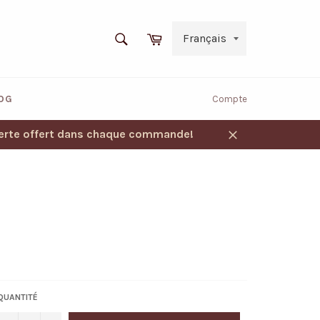
RECHERCHE
Panier
Recherche
OG
Compte
verte offert dans chaque commande!
Fermer
QUANTITÉ