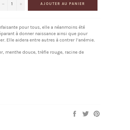
−
+
AJOUTER AU PANIER
enfaisante pour tous, elle a néanmoins été
parant à donner naissance ainsi que pour
r. Elle aidera entre autres à contrer l’anémie.
er, menthe douce, trèfle rouge, racine de
Partager
Tweeter
Épingler
sur
sur
sur
Facebook
Twitter
Pinterest