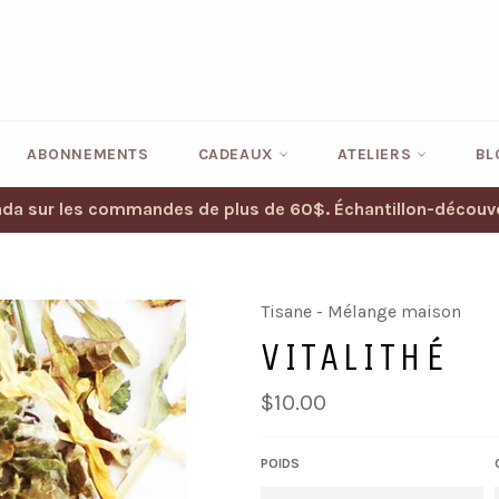
ABONNEMENTS
CADEAUX
ATELIERS
BL
nada sur les commandes de plus de 60$. Échantillon-décou
Tisane - Mélange maison
VITALITHÉ
Prix
$10.00
régulier
POIDS