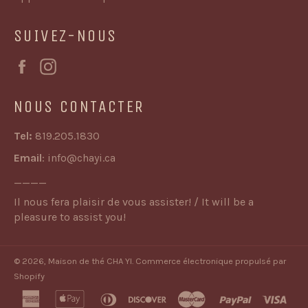
SUIVEZ-NOUS
Facebook
Instagram
NOUS CONTACTER
Tel:
819.205.1830
Email
:
info@chayi.ca
____
Il nous fera plaisir de vous assister! / It will be a
pleasure to assist you!
© 2026,
Maison de thé CHA YI
.
Commerce électronique propulsé par
Shopify
american
apple
diners
discover
master
paypal
visa