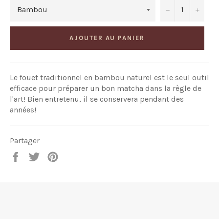
−
+
AJOUTER AU PANIER
Le fouet traditionnel en bambou naturel est le seul outil
efficace pour préparer un bon matcha dans la règle de
l'art! Bien entretenu, il se conservera pendant des
années!
Partager
Partager
Tweeter
Épingler
sur
sur
sur
Facebook
Twitter
Pinterest